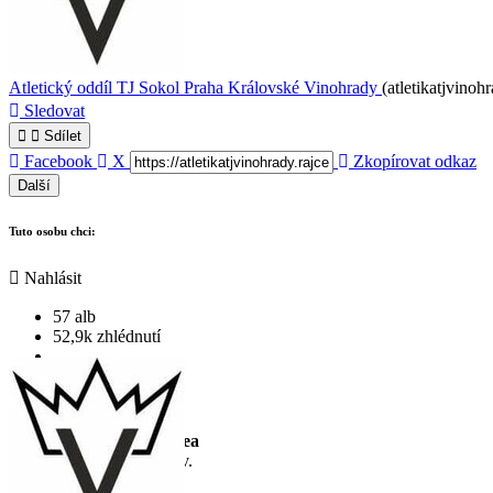
Atletický oddíl TJ Sokol Praha Královské Vinohrady
(atletikatjvinoh
Sledovat
Sdílet
Facebook
X
Zkopírovat odkaz
Další
Tuto osobu chci:
Nahlásit
57 alb
52,9k zhlédnutí
Náš tip
Objevte možnosti videa
Fotka vydá za tisíc slov.
A co teprve video?