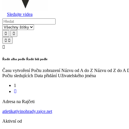
Sledujte videa
Řadit alba podle
Řadit lidi podle
Času vytvoření
Počtu zobrazení
Názvu od A do Z
Názvu od Z do A
D
Počtu sledujících
Data přidání
Uživatelského jména
1
Adresa na Rajčeti
atletikatjvinohrady.rajce.net
Aktivní od