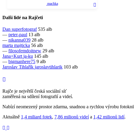
machka
Další lidé na Rajčeti
Dan
superfotograf
535 alb
—
peter-paul
13 alb
—
nikanna039
28 alb
marta
majticka
56 alb
—
filosofemdoitnew
29 alb
Jana+Kurt
ja-ku
145 alb
—
bigmanhere75
9 alb
Jaroslav Tihlařík
jaroslavtihlarik
103 alb
Rajče je největší česká sociální síť
zaměřená na sdílení fotografií a videí.
Nabízí neomezený prostor zdarma, snadnou a rychlou výrobu fotoknih
Aktuálně
1,4 miliard fotek
,
7,86 milionů videí
a
1,42 milionů lidí
.