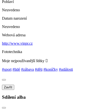
Pohlaví
Neuvedeno
Datum narození
Neuvedeno
Webová adresa
http://www.vinpr.cz
Fototechnika
Moje nejpoužívanější štítky
#sport
#lidé
#zábava
#děti
#koníčky
#události
Zavřít
Sdílení alba